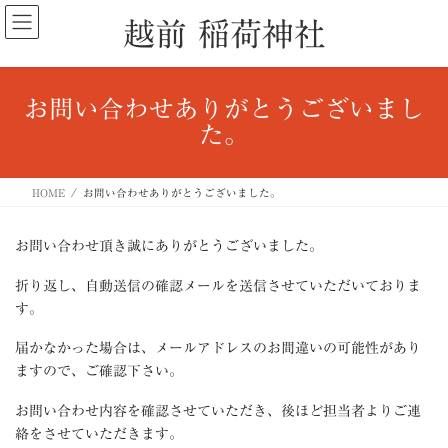
コ
ナ
越前 稲荷神社
ン
ビ
テ
ゲ
ン
ー
ツ
シ
お問い合わせありがとうございまし
へ
ョ
た。
ス
ン
キ
に
ッ
移
HOME
お問い合わせありがとうございました。
プ
動
お問い合わせ頂き誠にありがとうございました。
折り返し、自動送信の確認メールを送信させていただいておりま
す。
届かなかった場合は、メールアドレスのお間違いの可能性があり
ますので、ご確認下さい。
お問い合わせ内容を確認させていただき、後ほど担当者よりご連
絡をさせていただきます。